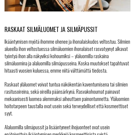
RASKAAT SILMÄLUOMET JA SILMÄPUSSIT
Ikääntymisen myötä ihomme ohenee ja ihonalaiskudos veltostuu. Silmien
alueella ihon veltostuessa silmäluomien ihonalaiset rasvatyynyt alkavat
työntyä ihon alla näkyviksi kohoumiksi – yläluomilla raskaina
silmäluomina ja alaluomilla silmäpusseina. Koska muutokset tapahtuvat
hitaasti vuosien kuluessa, emme niitä välttämättä tiedosta.
Raskaat yläluomet voivat tuntua näkökentän kaventumisena tai silmien
rasitusoireina, sekä oireilla päänsärkynä. Rasvakohoumat painavat
mekaanisesti luomea alemmaksi aiheuttaen painontunnetta. Yläluomien
hoitotarpeen taustalla ovat usein sekä terveydelliset että kosmeettiset
syyt.
Alaluomilla silmäpussit ja lisääntyneet ihojuonteet ovat usein
epätoivottuja ikääntymisen merkkejä kosmeettisista syistä.