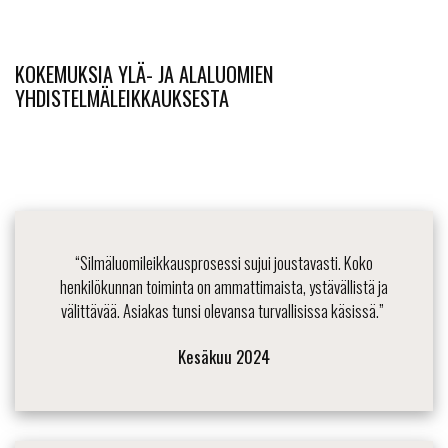
KOKEMUKSIA YLÄ- JA ALALUOMIEN
YHDISTELMÄLEIKKAUKSESTA
“
S
ilmäluomileikkausprosessi sujui joustavasti. Koko
henkilökunnan toiminta
on
ammattimaista, ystävällistä
ja
välittävää
. A
siakas tunsi olevansa turvallisissa käsissä.”
Kesäkuu 2024