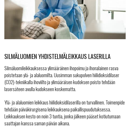
SILMÄLUOMIEN YHDISTELMÄLEIKKAUS LASERILLA
Silmäluomileikkauksessa ylimääräinen ihopoimu ja ihonalainen rasva
poistetaan ylä- ja alaluomilta. Uusimman sukupolven hiilidioksidilaser
(CO2)-tekniikalla ihoviilto ja ylimääräisen kudoksen poisto tehdään
lasersäteen avulla kudokseen koskematta.
Ylä- ja alaluomien leikkaus hiilidioksidilaserilla on turvallinen. Toimenpide
tehdään päiväkirurgisena leikkauksena paikallispuudutuksessa.
Leikkauksen kesto on noin 3 tuntia, jonka jälkeen pääset kotiutumaan
saattajan kanssa saman päivän aikana.