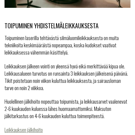
TOIPUMINEN YHDISTELMÄLEIKKAUKSESTA
Toipuminen laserilla tehtävästä silmäluomileikkauksesta on muita
tekniikoita keskimääräistä nopeampaa, koska kudokset vaativat
leikkauksessa vähemmän käsittelyä.
Leikkauksen jälkeen vointi on yleensä hyvä eikä merkittävää kipua ole.
Leikkausalueen turvotus on runsainta 3 leikkauksen jälkeisenä päivänä.
Tikit poistetaan noin viikon kuluttua leikkauksesta, ja sairausloman
tarve on noin 2 viikkoa.
Huolellinen jälkihoito nopeuttaa toipumista, ja leikkausarvet vaalenevat
2-6 kuukauden kuluessa lähes huomaamattomiksi. Maksuton
jälkitarkastus on 4-6 kuukauden kuluttua toimenpiteestä.
Leikkauksen jälkihoito