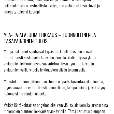
Leikkauksesta on esteettistä hyötyä, kun alaluomet tasoittuvat ja
ilmeestä tulee virkeämpi.
YLÄ- JA ALALUOMILEIKKAUS – LUONNOLLINEN JA
TASAPAINOINEN TULOS
Ylä- ja alaluomet sijaitsevat fyysisesti lähellä toisiaan ja ovat
esteettisesti keskeisellä kasvojen alueella. Yhdistetyssä ylä- ja
alaluomien leikkauksessa saavutetaan hyvä symmetria ylä- ja
alaluomien välille yhdellä leikkauskerralla ja toipumisella.
Yhdistelmätoimenpiteen tavoitteena on paitsi keventää silmäluomia,
myös saavuttaa esteettisesti luonnollinen, tasapainoinen ja virkistynyt
kokonaisilme silmien alueelle.
Vaikka lähtökohtainen ongelma olisi vain ylä- tai alaluomilla, arvioin aina
molempien tilanteen leikkausarviokäynnillä. Tämä perustuu aiempaan