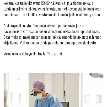
kokemukseeni leikkaavana lääkärinä. Kun ylä- ja alaluomileikkaus
tehdään erillisinä leikkauksina, leikatut luomet kevenevät, jonka jälkeen
huomio saattaa kiinnittyä vastakkaisiin luomiin, joille ei ole tehty mitään.
Arviokäynnillä näytän ”ennen ja jälkeen” potilaskuvia, jotka
havainnollistavat tasapainoisen yhdistelmäleikkauksen lopputuloksen.
Saat mukaasi myös materiaalin eri leikkausmahdollisuuksista ja hinnat
kirjallisena. Voit rauhassa tehdä päätöksen toimenpiteen sisällöstä.
Varaa aika arviokäynnille täällä:
Yhteystiedot