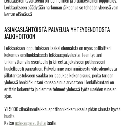
Leikkausten tavoitteena on luonnollinen ja pitkäkestoinen lopputulos.
Leikkaukseen päädytään harkinnan jälkeen ja se tehdään yleensä vain
kerran elämässä.
ASIAKASLÄHTÖISTÄ PALVELUA YHTEYDENOTOSTA
JÄLKIHOITOON
Leikkauksen lopputuloksen lisäksi olennaista on myös potilaitteni
kokemus ensiluokkaisesta leikkauspalvelusta. Teen työtäni
tinkimättömällä asenteella ja kiireettä, jokaiseen potilaaseeni
huolellisesti paneutuen. Palvelumme ensimmäisestä yhteydenotosta
jälkitarkastukseen saakka on laadukas kokonaisuus, jonka tarjoan
yhdessä henkilökuntani kanssa sinua arvostaen. Henkilökuntani on
erittäin kokenutta ja olemme tehneet yhdessä työtä useiden vuosien
ajan.
Yli 5000 silmäluomileikkauspotilaan kokemuksella pidän sinusta hyvää
huolta.
Katso
asiakaspalautteita
täällä.