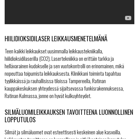
HIILIDIOKSIDILASER LEIKKAUSMENETELMÄ
NÄ
Teen kaikki leikkaukset uusimmalla leikkaustekniikalla,
hiilidioksidilaserilla (CO2). Lasertekniikka on erittäin tarkka ja
hellävarainen kudokselle ja sen vuotokontrolli on erinomainen, mikä
nopeuttaa toipumista leikkauksesta. Klinikkani toiminta tapahtuu
tyylikkäissä ja rauhallisissa tiloissa Tampereella, Ratinan
kauppakeskuksen yhteydessä sijaitsevassa funkisrakennuksessa,
Ratinan Kulmassa, jonne on hyvät kulkuyhteydet.
SILMÄLUOMILEIKKAUKSEN TAVOITTEENA LUONNOLLINEN
LOPPUTULOS
Silmät ja silmäluomet ovat esteettisesti keskeinen alue kasvoilla.