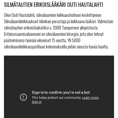
SILMÄTAUTIEN ERIKOISLÄÄKÄRI OUTI HAUTALAHTI
Olen Outi Hautalahti, silmäluomien leikkaushoitoon keskittyneen
Silmäluomileikkaukset-klinikan perustaja ja leikkaava lääkäri. Valmistuin
silmätautien erikoislääkäriksi v. 2008 Tampereen yliopistosta.
Erityisosaamisalueenani on silmäluomien kirurgia, jota olen tehnyt
päätoimisena työnäni viimeiset 15 vuotta. Yli 5000
silmäluomileikkauspotilaan kokemuksella pidän sinusta hyvää huolta.