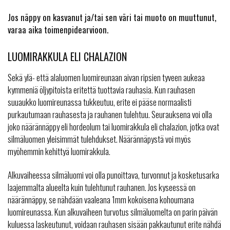
Jos näppy on kasvanut ja/tai sen väri tai muoto on muuttunut,
varaa aika toimenpidearvioon.
LUOMIRAKKULA ELI CHALAZION
Sekä ylä- että alaluomen luomireunaan aivan ripsien tyveen aukeaa
kymmeniä öljypitoista eritettä tuottavia rauhasia. Kun rauhasen
suuaukko luomireunassa tukkeutuu, erite ei pääse normaalisti
purkautumaan rauhasesta ja rauhanen tulehtuu. Seurauksena voi olla
joko näärännäppy eli hordeolum tai luomirakkula eli chalazion, jotka ovat
silmäluomen yleisimmät tulehdukset. Näärännäpystä voi myös
myöhemmin kehittyä luomirakkula.
Alkuvaiheessa silmäluomi voi olla punoittava, turvonnut ja kosketusarka
laajemmalta alueelta kuin tulehtunut rauhanen. Jos kyseessä on
näärännäppy, se nähdään vaaleana 1mm kokoisena kohoumana
luomireunassa. Kun alkuvaiheen turvotus silmäluomelta on parin päivän
kuluessa laskeutunut, voidaan rauhasen sisään pakkautunut erite nähdä