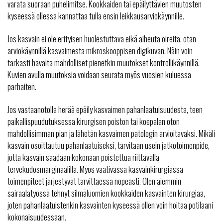
varata suoraan puhelimitse. Kookkaiden tai epäilyttävien muutosten
kyseessä ollessa kannattaa tulla ensin leikkausarviokäynnille.
Jos kasvain ei ole erityisen huolestuttava eikä aiheuta oireita, otan
arviokäynnillä kasvaimesta mikroskooppisen digikuvan. Näin voin
tarkasti havaita mahdolliset pienetkin muutokset kontrollikäynnillä.
Kuvien avulla muutoksia voidaan seurata myös vuosien kuluessa
parhaiten.
Jos vastaanotolla herää epäily kasvaimen pahanlaatuisuudesta, teen
paikallispuudutuksessa kirurgisen poiston tai koepalan oton
mahdollisimman pian ja lähetän kasvaimen patologin arvioitavaksi. Mikäli
kasvain osoittautuu pahanlaatuiseksi, tarvitaan usein jatkotoimenpide,
jotta kasvain saadaan kokonaan poistettua riittävällä
tervekudosmarginaalilla. Myös vaativassa kasvainkirurgiassa
toimenpiteet järjestyvät tarvittaessa nopeasti. Olen aiemmin
sairaalatyössä tehnyt silmäluomien kookkaiden kasvainten kirurgiaa,
joten pahanlaatuistenkin kasvainten kyseessä ollen voin hoitaa potilaani
kokonaisuudessaan.