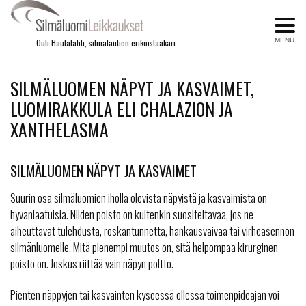
MENU
Outi Hautalahti, silmätautien erikoislääkäri
SILMÄLUOMEN NÄPYT JA KASVAIMET,
LUOMIRAKKULA ELI CHALAZION JA
XANTHELASMA
SILMÄLUOMEN NÄPYT JA KASVAIMET
Suurin osa silmäluomien iholla olevista näpyistä ja kasvaimista on
hyvänlaatuisia. Niiden poisto on kuitenkin suositeltavaa, jos ne
aiheuttavat tulehdusta, roskantunnetta, hankausvaivaa tai virheasennon
silmänluomelle. Mitä pienempi muutos on, sitä helpompaa kirurginen
poisto on. Joskus riittää vain näpyn poltto.
Pienten näppyjen tai kasvainten kyseessä ollessa toimenpideajan voi