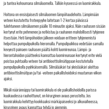
ja tuntea kohoumana silmäluomella. Tällöin kyseessä on luomirakkula.
Hoitona on ensisijaisesti silmäluomen lämpöhaudehoito. Lämpimään
veteen kostutettu froteepyyhe laitetaan 1-2 kertaa päivässä
tulehtuneen silmäluomen päälle 10 minuutin ajaksi. Näin rauhasen sisään
kertynyt erite pehmenee ja notkistuu ja rauhanen mahdollisesti tyhjenee
itsestään. Heti lämpöhoidon jälkeen voidaan eritteen tyhjenemistä
helpottaa pumpulipuikolla hieromalla. Pumpulipuikkoa vedetään samalla
kevyesti painaen rauhasen päältä kohti luomireunaa. Lämpö- ja
hierontahoidon päätteeksi kannattaa luomireunaan kertynyt erite vielä
poistaa puhtaalla veteen tai antibioottisilmätippaan kostutetulla
pumpulipuikolla pyyhkäisemällä. Silmälääkäri tai yleislääkäri aloittaa
antibioottisilmätipan ja/tai -voiteen paikallishoidoksi muutaman viikon
ajaksi.
Mikäli näärännäppy tai luomirakkula ei ole paikallishoidoilla parissa
kuukaudessa rauhoittunut, on kirurginen avaus perusteltu. Jos
luomirakkula kehittyy kookkaaksi märkäpaiseeksi jo alkuvaiheessa,
kirurginen avaus kannattaa tehdä jo aiemmin.