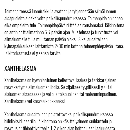
Toimenpiteessä luomirakkula avataan ja tyhjennetään silmäluomen
sisäpuolelta sidekalvolta paikallispuudutuksessa. Toimenpide on nopea
eikä ompeleita tule. Toimenpidepäivä riittää sairauslomaksi. Jälkihoitona
on antibioottisilmätippa 5-7 päivän ajan. Mustelmaa ja turvotusta voi
silmäluomelle tulla muutaman päivän ajaksi. Siksi suositellaan
kylmäpakkauksen laittamista 2×30 min kotona toimenpidepäivän iltana.
Jälkitarkastusta ei yleensä tarvita.
XANTHELASMA
Xanthelasma on hyvänlaatuinen kellertävä, laakea ja tarkkarajainen
rasvakertymä silmäluomen iholla. Se sijaitsee tyypillisesti ylä- tai
alaluomen sisäosassa ja voi olla toispuolinen tai molemminpuolinen.
Xanthelasma voi kasvaa kookkaaksi.
Xanthelasma suositellaan poistettavaksi paikallispuudutuksessa
hiilidioksidilaserilla. Jälkihoitona on käsittelyalueen suihkuttelu ja
rasvaus antibioottivoiteella 1-2 viikon ajan hoitoalueen laajuudesta