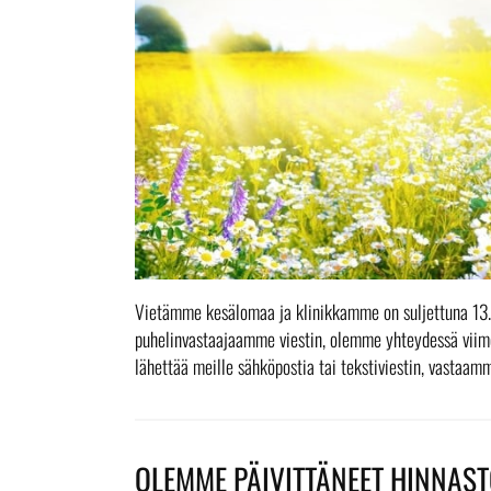
Vietämme kesälomaa ja klinikkamme on suljettuna 13.-31
puhelinvastaajaamme viestin, olemme yhteydessä viimei
lähettää meille sähköpostia tai tekstiviestin, vastaa
OLEMME PÄIVITTÄNEET HINNAST