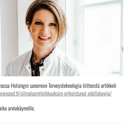
assa Helsingin sanomien Terveysteknologia liitteestä artikkeli
newspool.fi/silmaluomileikkauksiin-erikoistunut-edellakavija/
ika arviokäynnille.