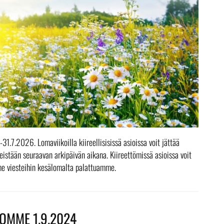
.7.2026. Lomaviikoilla kiireellisisissä asioissa voit jättää
stään seuraavan arkipäivän aikana. Kiireettömissä asioissa voit
mme viesteihin kesälomalta palattuamme.
OMME 1.9.2024